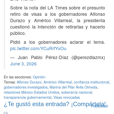
Sobre la nota del LA Times sobre el presunto
retiro de visas a los gobernadores Alfonso
Durazo y Américo Villarreal, la presidenta
cuestionó la intención de retirarlas y hacerlo
público.
Pidió a los gobernadores aclarar el tema.
pic.twitter.com/YCuRrfYvOu
— Juan Pablo Pérez-Díaz (@perezdiazmx)
June 3, 2026
En las secciones:
Opinión
Temas:
Alfonso Durazo
,
Américo Villarreal
,
confianza institucional
,
gobernadores investigados
,
Marina del Pilar Ávila Olmeda
,
relaciones México-Estados Unidos
,
soberanía nacional
,
transparencia gubernamental
,
Visas revocadas
¿Te gustó esta entrada? ¡Compártela!
Publicidad