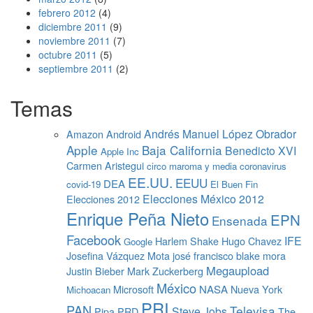
febrero 2012
(4)
diciembre 2011
(9)
noviembre 2011
(7)
octubre 2011
(5)
septiembre 2011
(2)
Temas
Andrés Manuel López Obrador
Amazon
Android
Apple
Baja California
Benedicto XVI
Apple Inc
Carmen Aristegui
circo maroma y media
coronavirus
EE.UU.
EEUU
DEA
covid-19
El Buen Fin
Elecciones México 2012
Elecciones 2012
Enrique Peña Nieto
EPN
Ensenada
Facebook
IFE
Harlem Shake
Hugo Chavez
Google
Josefina Vázquez Mota
josé francisco blake mora
Megaupload
Justin Bieber
Mark Zuckerberg
México
Microsoft
NASA
Nueva York
Michoacan
PRI
PAN
Televisa
Steve Jobs
Pipa
PRD
The