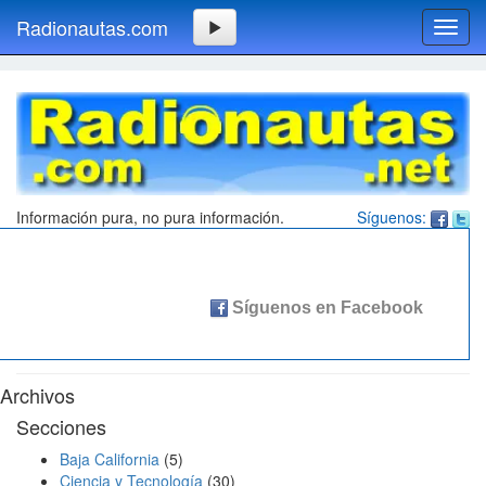
Radionautas.com
Toggl
navig
Información pura, no pura información.
Síguenos:
Archivos
Secciones
Baja California
(5)
Ciencia y Tecnología
(30)