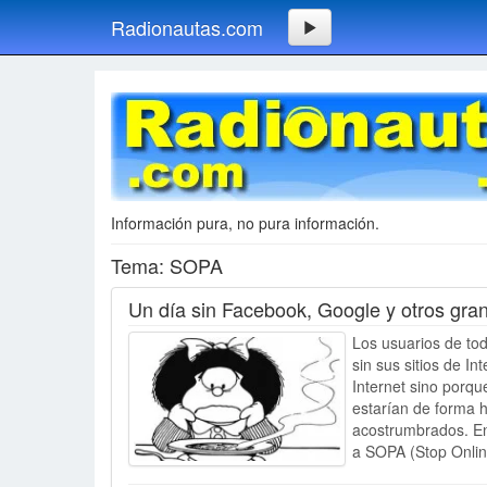
Radionautas.com
Información pura, no pura información.
Tema: SOPA
Un día sin Facebook, Google y otros gran
Los usuarios de tod
sin sus sitios de I
Internet sino porq
estarían de forma h
acostrumbrados. En
a SOPA (Stop Onlin