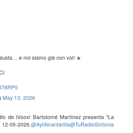
giusta… e noi siamo già con voi! ☀️
CI
7KJ78RP5
)
May 13, 2026
io de iVoox! Bartolomé Martínez presenta "La
5-2026.
@AytAlcantarilla
@TuRadioSintonia