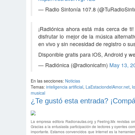
— Radio Sintonía 107.8 (@TuRadioSint
¡Radiónica ahora está más cerca de ti!
disfrutar lo mejor de la música alternativ
en vivo y sin necesidad de registro o sus
Disponible gratis para iOS, Android y w
— Radiónica (@radionicafm)
May 13, 2
En las secciones:
Noticias
Temas:
inteligencia artificial
,
LaEstaciondelAmor.net
,
l
musical
¿Te gustó esta entrada? ¡Compár
La empresa editora Radionautas.org y Feeling.Mx revistas on
Gracias a la entusiasta participación de lectores y oyentes com
importante. Estamos convencidos que Internet es la herramien