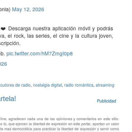
onia)
May 12, 2026
 ❤️ Descarga nuestra aplicación móvil y podrás
a, el rock, las series, el cine y la cultura joven,
cripción.
eb.
pic.twitter.com/hM7ZmgI0p8
026
ocutores de radio
,
nostalgia digital
,
radio romántica
,
streaming
tela!
Publicidad
line, agradecen cada una de las opiniones y comentarios en este sitio.
o tú, que ejercen la libertad de expresión en este portal, aportan un valor
ta mas democrática para practicar la libertad de expresión y servir como