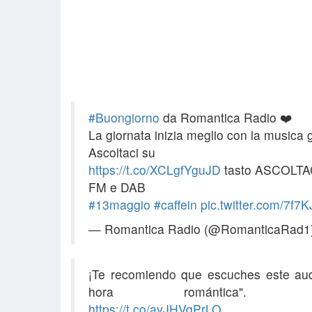
#Buongiorno
da Romantica Radio ❤️
La giornata inizia meglio con la musica 
Ascoltaci su
https://t.co/XCLgfYguJD
tasto ASCOLTA
FM e DAB
#13maggio
#caffein
pic.twitter.com/7f
— Romantica Radio (@RomanticaRad1
¡Te recomiendo que escuches este aud
hora romántica". 12-0
https://t.co/avJHVgPrLO