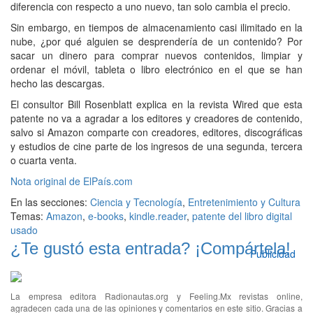
diferencia con respecto a uno nuevo, tan solo cambia el precio.
Sin embargo, en tiempos de almacenamiento casi ilimitado en la
nube, ¿por qué alguien se desprendería de un contenido? Por
sacar un dinero para comprar nuevos contenidos, limpiar y
ordenar el móvil, tableta o libro electrónico en el que se han
hecho las descargas.
El consultor Bill Rosenblatt explica en la revista Wired que esta
patente no va a agradar a los editores y creadores de contenido,
salvo si Amazon comparte con creadores, editores, discográficas
y estudios de cine parte de los ingresos de una segunda, tercera
o cuarta venta.
Nota original de ElPaís.com
En las secciones:
Ciencia y Tecnología
,
Entretenimiento y Cultura
Temas:
Amazon
,
e-books
,
kindle.reader
,
patente del libro digital
usado
¿Te gustó esta entrada? ¡Compártela!
Publicidad
La empresa editora Radionautas.org y Feeling.Mx revistas online,
agradecen cada una de las opiniones y comentarios en este sitio. Gracias a