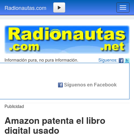
Radionautas.com
Toggl
navig
Información pura, no pura información.
Síguenos:
Publicidad
Amazon patenta el libro
digital usado