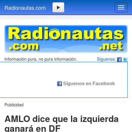
Radionautas.com
Toggl
navig
Información pura, no pura información.
Síguenos:
Publicidad
AMLO dice que la izquierda
ganará en DF