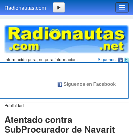
Radionautas.com
Toggl
navig
Información pura, no pura información.
Síguenos:
Publicidad
Atentado contra
SubProcurador de Nayarit