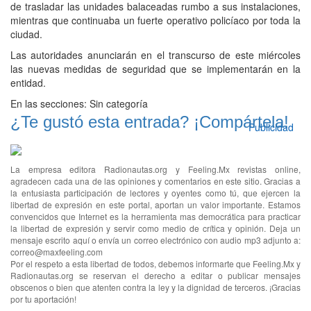
de trasladar las unidades balaceadas rumbo a sus instalaciones,
mientras que continuaba un fuerte operativo policíaco por toda la
ciudad.
Las autoridades anunciarán en el transcurso de este miércoles
las nuevas medidas de seguridad que se implementarán en la
entidad.
En las secciones:
Sin categoría
¿Te gustó esta entrada? ¡Compártela!
Publicidad
La empresa editora Radionautas.org y Feeling.Mx revistas online,
agradecen cada una de las opiniones y comentarios en este sitio. Gracias a
la entusiasta participación de lectores y oyentes como tú, que ejercen la
libertad de expresión en este portal, aportan un valor importante. Estamos
convencidos que Internet es la herramienta mas democrática para practicar
la libertad de expresión y servir como medio de crítica y opinión. Deja un
mensaje escrito aquí o envía un correo electrónico con audio mp3 adjunto a:
correo@maxfeeling.com
Por el respeto a esta libertad de todos, debemos informarte que Feeling.Mx y
Radionautas.org se reservan el derecho a editar o publicar mensajes
obscenos o bien que atenten contra la ley y la dignidad de terceros. ¡Gracias
por tu aportación!