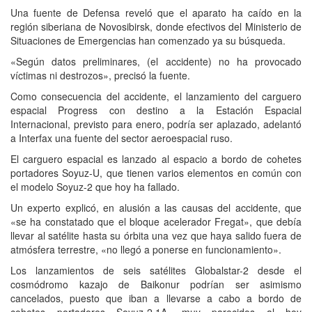
Una fuente de Defensa reveló que el aparato ha caído en la
región siberiana de Novosibirsk, donde efectivos del Ministerio de
Situaciones de Emergencias han comenzado ya su búsqueda.
«Según datos preliminares, (el accidente) no ha provocado
víctimas ni destrozos», precisó la fuente.
Como consecuencia del accidente, el lanzamiento del carguero
espacial Progress con destino a la Estación Espacial
Internacional, previsto para enero, podría ser aplazado, adelantó
a Interfax una fuente del sector aeroespacial ruso.
El carguero espacial es lanzado al espacio a bordo de cohetes
portadores Soyuz-U, que tienen varios elementos en común con
el modelo Soyuz-2 que hoy ha fallado.
Un experto explicó, en alusión a las causas del accidente, que
«se ha constatado que el bloque acelerador Fregat», que debía
llevar al satélite hasta su órbita una vez que haya salido fuera de
atmósfera terrestre, «no llegó a ponerse en funcionamiento».
Los lanzamientos de seis satélites Globalstar-2 desde el
cosmódromo kazajo de Baikonur podrían ser asimismo
cancelados, puesto que iban a llevarse a cabo a bordo de