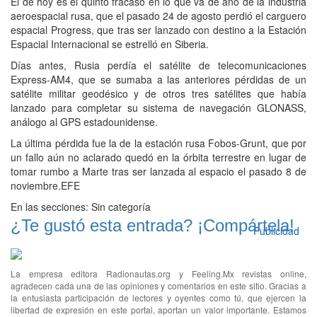
El de hoy es el quinto fracaso en lo que va de año de la industria
aeroespacial rusa, que el pasado 24 de agosto perdió el carguero
espacial Progress, que tras ser lanzado con destino a la Estación
Espacial Internacional se estrelló en Siberia.
Días antes, Rusia perdía el satélite de telecomunicaciones
Express-AM4, que se sumaba a las anteriores pérdidas de un
satélite militar geodésico y de otros tres satélites que había
lanzado para completar su sistema de navegación GLONASS,
análogo al GPS estadounidense.
La última pérdida fue la de la estación rusa Fobos-Grunt, que por
un fallo aún no aclarado quedó en la órbita terrestre en lugar de
tomar rumbo a Marte tras ser lanzada al espacio el pasado 8 de
noviembre.EFE
En las secciones:
Sin categoría
¿Te gustó esta entrada? ¡Compártela!
Publicidad
La empresa editora Radionautas.org y Feeling.Mx revistas online,
agradecen cada una de las opiniones y comentarios en este sitio. Gracias a
la entusiasta participación de lectores y oyentes como tú, que ejercen la
libertad de expresión en este portal, aportan un valor importante. Estamos