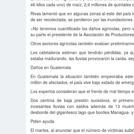
46 kilos cada uno) de maíz, 2,6 millones de quintales de
Rivas lamentó que en algunas zonas al este del país l
de ser recolectada, se perdieron por las inundaciones.
«No tenemos cuantificado los daños agrícolas, pero v
su parte el presidente de la Asociación de Productore
Otros sectores agrícolas también evalúan preliminarm
Los cafetaleros estiman que tendrán pérdidas, ya q
estaba madurando, las lluvias provocaron la caída, 
Daños en Guatemala
En Guatemala la situación también empeoraba este 
millón de afectados, el país vive bajo estado de emer
Los expertos consideran que el frente de mal tiempo e
Dos centros de baja presión sucesivos, el primero
incesantes lluvias con saldos además de 13 muer
desborde del gigantesco lago que bordea Managua- y o
Piden ayuda
El martes, al anunciar que el número de víctimas subi