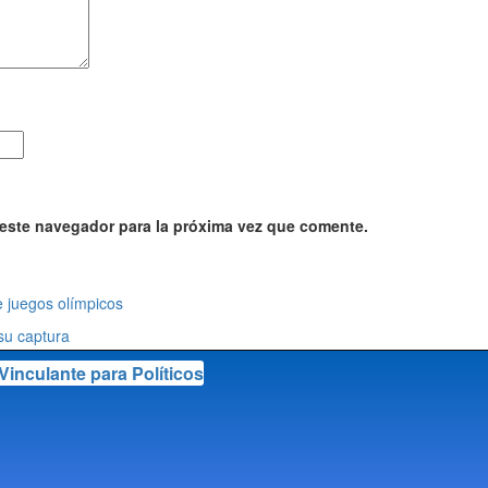
 este navegador para la próxima vez que comente.
 juró este 28 de julio como
 juegos olímpicos
su captura
©
R
De
W
C