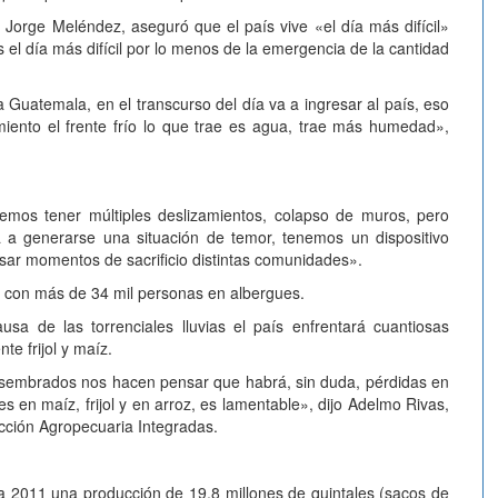
l, Jorge Meléndez, aseguró que el país vive «el día más difícil»
 es el día más difícil por lo menos de la emergencia de la cantidad
 a Guatemala, en el transcurso del día va a ingresar al país, eso
miento el frente frío lo que trae es agua, trae más humedad»,
odemos tener múltiples deslizamientos, colapso de muros, pero
 a generarse una situación de temor, tenemos un dispositivo
sar momentos de sacrificio distintas comunidades».
a con más de 34 mil personas en albergues.
sa de las torrenciales lluvias el país enfrentará cuantiosas
e frijol y maíz.
 sembrados nos hacen pensar que habrá, sin duda, pérdidas en
s en maíz, frijol y en arroz, es lamentable», dijo Adelmo Rivas,
cción Agropecuaria Integradas.
ra 2011 una producción de 19,8 millones de quintales (sacos de