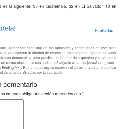
s es la siguiente: 35 en Guatemala, 32 en El Salvador, 13 en
tela!
Publicidad
line, agradecen cada una de las opiniones y comentarios en este sitio.
o tú, que ejercen la libertad de expresión en este portal, aportan un valor
ta mas democrática para practicar la libertad de expresión y servir como
ía un correo electrónico con audio mp3 adjunto a: correo@maxfeeling.com
e Feeling.Mx y Radionautas.org se reservan el derecho a editar o publicar
d de terceros. ¡Gracias por tu aportación!
n comentario
Los campos obligatorios están marcados con
*