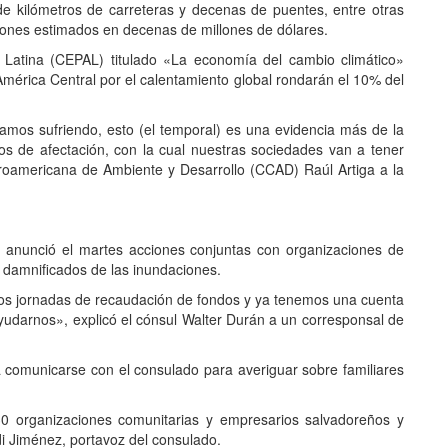
e kilómetros de carreteras y decenas de puentes, entre otras
ciones estimados en decenas de millones de dólares.
Latina (CEPAL) titulado «La economía del cambio climático»
érica Central por el calentamiento global rondarán el 10% del
tamos sufriendo, esto (el temporal) es una evidencia más de la
tos de afectación, con la cual nuestras sociedades van a tener
troamericana de Ambiente y Desarrollo (CCAD) Raúl Artiga a la
 anunció el martes acciones conjuntas con organizaciones de
s damnificados de las inundaciones.
os jornadas de recaudación de fondos y ya tenemos una cuenta
udarnos», explicó el cónsul Walter Durán a un corresponsal de
 a comunicarse con el consulado para averiguar sobre familiares
30 organizaciones comunitarias y empresarios salvadoreños y
i Jiménez, portavoz del consulado.