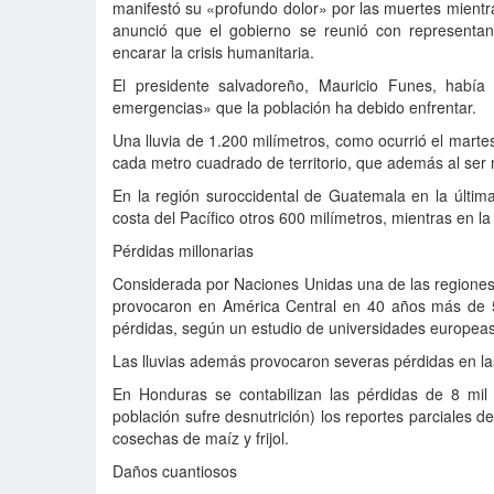
manifestó su «profundo dolor» por las muertes mientra
anunció que el gobierno se reunió con representan
encarar la crisis humanitaria.
El presidente salvadoreño, Mauricio Funes, habí
emergencias» que la población ha debido enfrentar.
Una lluvia de 1.200 milímetros, como ocurrió el martes
cada metro cuadrado de territorio, que además al ser
En la región suroccidental de Guatemala en la últim
costa del Pacífico otros 600 milímetros, mientras en l
Pérdidas millonarias
Considerada por Naciones Unidas una de las regiones 
provocaron en América Central en 40 años más de 5
pérdidas, según un estudio de universidades europeas
Las lluvias además provocaron severas pérdidas en l
En Honduras se contabilizan las pérdidas de 8 mil
población sufre desnutrición) los reportes parciales
cosechas de maíz y frijol.
Daños cuantiosos