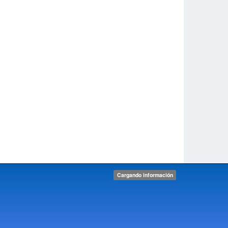
Cargando información
 Copyright 2026 Radionautas.com. Derechos
eservados,
sarrollado por Radionautas.org con la tecnología de
ordpress
ontacto:
correo@maxfeeling.com