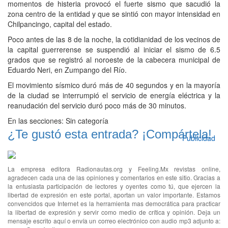
momentos de histeria provocó el fuerte sismo que sacudió la
zona centro de la entidad y que se sintió con mayor intensidad en
Chilpancingo, capital del estado.
Poco antes de las 8 de la noche, la cotidianidad de los vecinos de
la capital guerrerense se suspendió al iniciar el sismo de 6.5
grados que se registró al noroeste de la cabecera municipal de
Eduardo Neri, en Zumpango del Río.
El movimiento sísmico duró más de 40 segundos y en la mayoría
de la ciudad se interrumpió el servicio de energía eléctrica y la
reanudación del servicio duró poco más de 30 minutos.
En las secciones:
Sin categoría
¿Te gustó esta entrada? ¡Compártela!
Publicidad
La empresa editora Radionautas.org y Feeling.Mx revistas online,
agradecen cada una de las opiniones y comentarios en este sitio. Gracias a
la entusiasta participación de lectores y oyentes como tú, que ejercen la
libertad de expresión en este portal, aportan un valor importante. Estamos
convencidos que Internet es la herramienta mas democrática para practicar
la libertad de expresión y servir como medio de crítica y opinión. Deja un
mensaje escrito aquí o envía un correo electrónico con audio mp3 adjunto a: