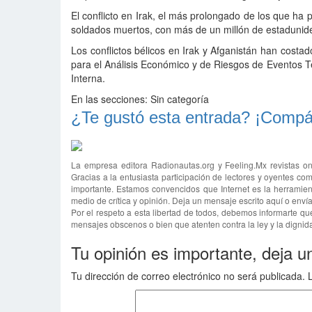
El conflicto en Irak, el más prolongado de los que ha
soldados muertos, con más de un millón de estadunid
Los conflictos bélicos en Irak y Afganistán han costa
para el Análisis Económico y de Riesgos de Eventos 
Interna.
En las secciones:
Sin categoría
¿Te gustó esta entrada? ¡Compár
La empresa editora Radionautas.org y Feeling.Mx revistas on
Gracias a la entusiasta participación de lectores y oyentes com
importante. Estamos convencidos que Internet es la herramien
medio de crítica y opinión. Deja un mensaje escrito aquí o env
Por el respeto a esta libertad de todos, debemos informarte qu
mensajes obscenos o bien que atenten contra la ley y la dignida
Tu opinión es importante, deja u
Tu dirección de correo electrónico no será publicada.