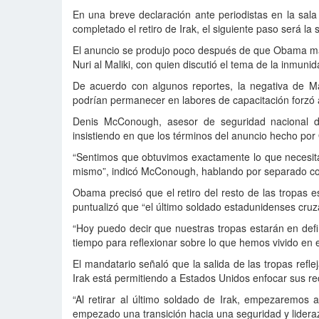
En una breve declaración ante periodistas en la sal
completado el retiro de Irak, el siguiente paso será la
El anuncio se produjo poco después de que Obama mant
Nuri al Maliki, con quien discutió el tema de la inmuni
De acuerdo con algunos reportes, la negativa de Ma
podrían permanecer en labores de capacitación forzó a
Denis McConough, asesor de seguridad nacional de
insistiendo en que los términos del anuncio hecho por
“Sentimos que obtuvimos exactamente lo que necesitam
mismo”, indicó McConough, hablando por separado con
Obama precisó que el retiro del resto de las tropas 
puntualizó que “el último soldado estadunidenses cruza
“Hoy puedo decir que nuestras tropas estarán en defin
tiempo para reflexionar sobre lo que hemos vivido en 
El mandatario señaló que la salida de las tropas refle
Irak está permitiendo a Estados Unidos enfocar sus re
“Al retirar al último soldado de Irak, empezaremos
empezado una transición hacia una seguridad y lidera