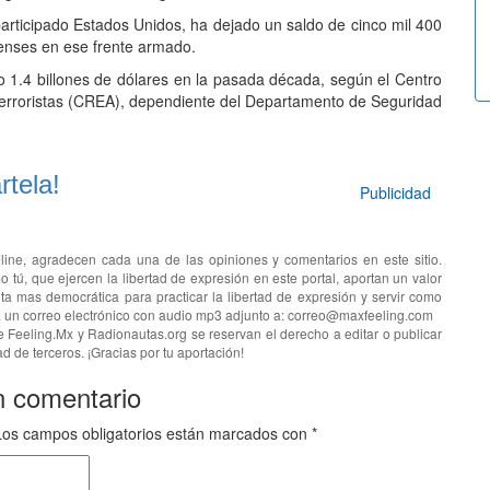
 participado Estados Unidos, ha dejado un saldo de cinco mil 400
enses en ese frente armado.
do 1.4 billones de dólares en la pasada década, según el Centro
Terroristas (CREA), dependiente del Departamento de Seguridad
tela!
Publicidad
line, agradecen cada una de las opiniones y comentarios en este sitio.
o tú, que ejercen la libertad de expresión en este portal, aportan un valor
ta mas democrática para practicar la libertad de expresión y servir como
ía un correo electrónico con audio mp3 adjunto a: correo@maxfeeling.com
e Feeling.Mx y Radionautas.org se reservan el derecho a editar o publicar
d de terceros. ¡Gracias por tu aportación!
n comentario
Los campos obligatorios están marcados con
*