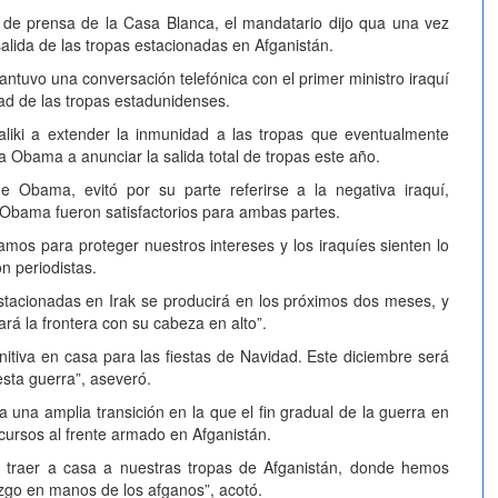
a de prensa de la Casa Blanca, el mandatario dijo qua una vez
 salida de las tropas estacionadas en Afganistán.
uvo una conversación telefónica con el primer ministro iraquí
dad de las tropas estadunidenses.
liki a extender la inmunidad a las tropas que eventualmente
 Obama a anunciar la salida total de tropas este año.
 Obama, evitó por su parte referirse a la negativa iraquí,
 Obama fueron satisfactorios para ambas partes.
os para proteger nuestros intereses y los iraquíes sienten lo
 periodistas.
estacionadas en Irak se producirá en los próximos dos meses, y
rá la frontera con su cabeza en alto”.
itiva en casa para las fiestas de Navidad. Este diciembre será
esta guerra”, aseveró.
ja una amplia transición en la que el fin gradual de la guerra en
cursos al frente armado en Afganistán.
 a traer a casa a nuestras tropas de Afganistán, donde hemos
zgo en manos de los afganos”, acotó.