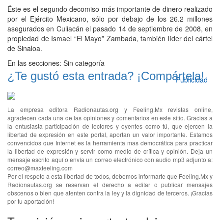
Éste es el segundo decomiso más importante de dinero realizado
por el Ejército Mexicano, sólo por debajo de los 26.2 millones
asegurados en Culiacán el pasado 14 de septiembre de 2008, en
propiedad de Ismael “El Mayo” Zambada, también líder del cártel
de Sinaloa.
En las secciones:
Sin categoría
¿Te gustó esta entrada? ¡Compártela!
Publicidad
La empresa editora Radionautas.org y Feeling.Mx revistas online,
agradecen cada una de las opiniones y comentarios en este sitio. Gracias a
la entusiasta participación de lectores y oyentes como tú, que ejercen la
libertad de expresión en este portal, aportan un valor importante. Estamos
convencidos que Internet es la herramienta mas democrática para practicar
la libertad de expresión y servir como medio de crítica y opinión. Deja un
mensaje escrito aquí o envía un correo electrónico con audio mp3 adjunto a:
correo@maxfeeling.com
Por el respeto a esta libertad de todos, debemos informarte que Feeling.Mx y
Radionautas.org se reservan el derecho a editar o publicar mensajes
obscenos o bien que atenten contra la ley y la dignidad de terceros. ¡Gracias
por tu aportación!