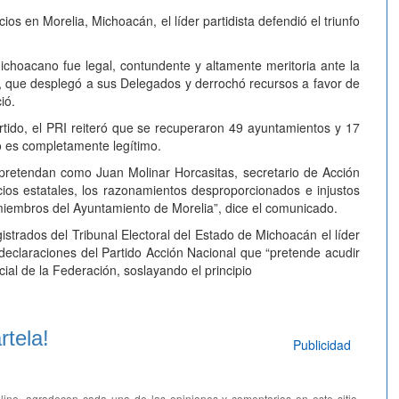
ios en Morelia, Michoacán, el líder partidista defendió el triunfo
 michoacano fue legal, contundente y altamente meritoria ante la
l, que desplegó a sus Delegados y derrochó recursos a favor de
ió.
tido, el PRI reiteró que se recuperaron 49 ayuntamientos y 17
to es completamente legítimo.
pretendan como Juan Molinar Horcasitas, secretario de Acción
ios estatales, los razonamientos desproporcionados e injustos
 miembros del Ayuntamiento de Morelia”, dice el comunicado.
trados del Tribunal Electoral del Estado de Michoacán el líder
las declaraciones del Partido Acción Nacional que “pretende acudir
cial de la Federación, soslayando el principio
tela!
Publicidad
line, agradecen cada una de las opiniones y comentarios en este sitio.