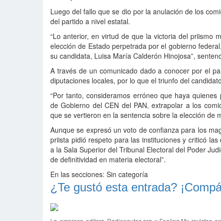
Luego del fallo que se dio por la anulación de los comic
del partido a nivel estatal.
“Lo anterior, en virtud de que la victoria del priismo
elección de Estado perpetrada por el gobierno federa
su candidata, Luisa María Calderón Hinojosa”, sentenc
A través de un comunicado dado a conocer por el par
diputaciones locales, por lo que el triunfo del candida
“Por tanto, consideramos erróneo que haya quienes 
de Gobierno del CEN del PAN, extrapolar a los comic
que se vertieron en la sentencia sobre la elección de
Aunque se expresó un voto de confianza para los magis
priista pidió respeto para las instituciones y criticó 
a la Sala Superior del Tribunal Electoral del Poder Judi
de definitividad en materia electoral”.
En las secciones:
Sin categoría
¿Te gustó esta entrada? ¡Compár
La empresa editora Radionautas.org y Feeling.Mx revistas on