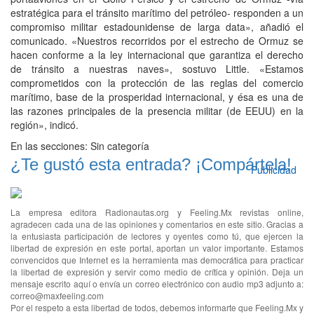
estratégica para el tránsito marítimo del petróleo- responden a un
compromiso militar estadounidense de larga data», añadió el
comunicado. «Nuestros recorridos por el estrecho de Ormuz se
hacen conforme a la ley internacional que garantiza el derecho
de tránsito a nuestras naves», sostuvo Little. «Estamos
comprometidos con la protección de las reglas del comercio
marítimo, base de la prosperidad internacional, y ésa es una de
las razones principales de la presencia militar (de EEUU) en la
región», indicó.
En las secciones:
Sin categoría
¿Te gustó esta entrada? ¡Compártela!
Publicidad
La empresa editora Radionautas.org y Feeling.Mx revistas online,
agradecen cada una de las opiniones y comentarios en este sitio. Gracias a
la entusiasta participación de lectores y oyentes como tú, que ejercen la
libertad de expresión en este portal, aportan un valor importante. Estamos
convencidos que Internet es la herramienta mas democrática para practicar
la libertad de expresión y servir como medio de crítica y opinión. Deja un
mensaje escrito aquí o envía un correo electrónico con audio mp3 adjunto a:
correo@maxfeeling.com
Por el respeto a esta libertad de todos, debemos informarte que Feeling.Mx y