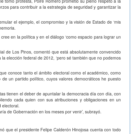
 le tomó protesta, Poiré Romero prometió su pleno respeto a la
zos para contribuir a la estrategia de seguridad y garantizar la
emular el ejemplo, el compromiso y la visión de Estado de ‘mis
memoria.
cree en la política y en el diálogo ‘como espacio para lograr un
icial de Los Pinos, comentó que está absolutamente convencido
a a la elección federal de 2012, ‘pero sé también que no podemos
 que conoce tanto el ámbito electoral como el académico, como
de un partido político, cuyos valores democráticos he puesto
istas tienen el deber de apuntalar la democracia día con día, con
liendo cada quien con sus atribuciones y obligaciones en un
 electoral.
taría de Gobernación en los meses por venir’, subrayó.
rnó que el presidente Felipe Calderón Hinojosa cuenta con todo