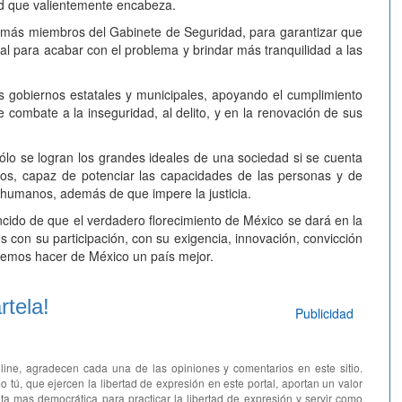
dad que valientemente encabeza.
emás miembros del Gabinete de Seguridad, para garantizar que
ral para acabar con el problema y brindar más tranquilidad a las
s gobiernos estatales y municipales, apoyando el cumplimiento
 combate a la inseguridad, al delito, y en la renovación de sus
ólo se logran los grandes ideales de una sociedad si se cuenta
nos, capaz de potenciar las capacidades de las personas y de
 humanos, además de que impere la justicia.
cido de que el verdadero florecimiento de México se dará en la
con su participación, con su exigencia, innovación, convicción
demos hacer de México un país mejor.
tela!
Publicidad
line, agradecen cada una de las opiniones y comentarios en este sitio.
o tú, que ejercen la libertad de expresión en este portal, aportan un valor
ta mas democrática para practicar la libertad de expresión y servir como