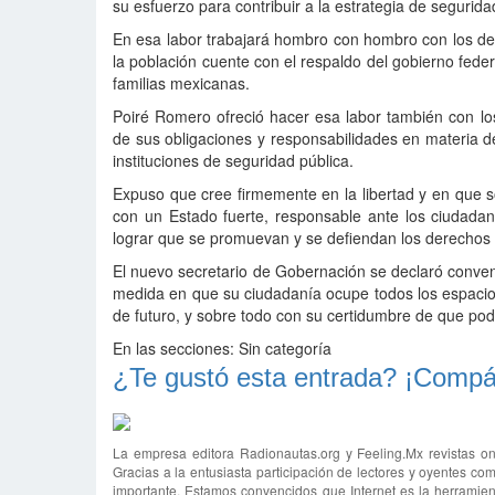
su esfuerzo para contribuir a la estrategia de seguri
En esa labor trabajará hombro con hombro con los d
la población cuente con el respaldo del gobierno fede
familias mexicanas.
Poiré Romero ofreció hacer esa labor también con lo
de sus obligaciones y responsabilidades en materia de
instituciones de seguridad pública.
Expuso que cree firmemente en la libertad y en que s
con un Estado fuerte, responsable ante los ciudada
lograr que se promuevan y se defiendan los derechos
El nuevo secretario de Gobernación se declaró conven
medida en que su ciudadanía ocupe todos los espacios 
de futuro, y sobre todo con su certidumbre de que po
En las secciones:
Sin categoría
¿Te gustó esta entrada? ¡Compár
La empresa editora Radionautas.org y Feeling.Mx revistas on
Gracias a la entusiasta participación de lectores y oyentes com
importante. Estamos convencidos que Internet es la herramien