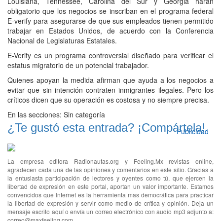
Louisiana, Tennessee, Carolina del Sur y Georgia harán
obligatorio que los negocios se inscriban en el programa federal
E-verify para asegurarse de que sus empleados tienen permitido
trabajar en Estados Unidos, de acuerdo con la Conferencia
Nacional de Legislaturas Estatales.
E-Verify es un programa controversial diseñado para verificar el
estatus migratorio de un potencial trabajador.
Quienes apoyan la medida afirman que ayuda a los negocios a
evitar que sin intención contraten inmigrantes ilegales. Pero los
críticos dicen que su operación es costosa y no siempre precisa.
En las secciones:
Sin categoría
¿Te gustó esta entrada? ¡Compártela!
Publicidad
La empresa editora Radionautas.org y Feeling.Mx revistas online,
agradecen cada una de las opiniones y comentarios en este sitio. Gracias a
la entusiasta participación de lectores y oyentes como tú, que ejercen la
libertad de expresión en este portal, aportan un valor importante. Estamos
convencidos que Internet es la herramienta mas democrática para practicar
la libertad de expresión y servir como medio de crítica y opinión. Deja un
mensaje escrito aquí o envía un correo electrónico con audio mp3 adjunto a:
correo@maxfeeling.com