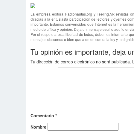
La empresa editora Radionautas.org y Feeling.Mx revistas on
Gracias a la entusiasta participación de lectores y oyentes com
importante. Estamos convencidos que Internet es la herramien
medio de crítica y opinión. Deja un mensaje escrito aquí o env
Por el respeto a esta libertad de todos, debemos informarte qu
mensajes obscenos o bien que atenten contra la ley y la dignida
Tu opinión es importante, deja u
Tu dirección de correo electrónico no será publicada.
Comentario
*
Nombre