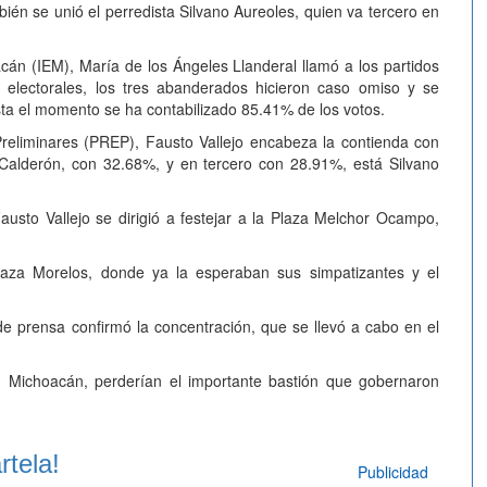
ién se unió el perredista Silvano Aureoles, quien va tercero en
acán (IEM), María de los Ángeles Llanderal llamó a los partidos
s electorales, los tres abanderados hicieron caso omiso y se
ta el momento se ha contabilizado 85.41% de los votos.
reliminares (PREP), Fausto Vallejo encabeza la contienda con
 Calderón, con 32.68%, y en tercero con 28.91%, está Silvano
austo Vallejo se dirigió a festejar a la Plaza Melchor Ocampo,
Plaza Morelos, donde ya la esperaban sus simpatizantes y el
de prensa confirmó la concentración, que se llevó a cabo en el
n Michoacán, perderían el importante bastión que gobernaron
tela!
Publicidad