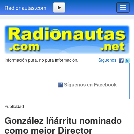
Radionautas.com
Toggl
navig
Información pura, no pura información.
Síguenos:
Publicidad
González Iñárritu nominado
como mejor Director