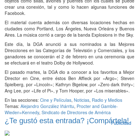
objetos como sillas, aviones y puentes con los cuales se puede
crear una conexión, tal y como lo hacen algunas funciones de
Facebook.
El material cuenta además con diversas locaciones hechas en
ciudades como Portland, Los Ángeles, Nueva Orleáns y Buenos
Aires. La música corrió a cargo de la banda Explosions in the Sky.
Este día, la DGA anunció a sus nominados a las Mejores
Direcciones en las Categorías de Televisión y Comerciales, y los
ganadores se conocerán el 2 de febrero en una ceremonia que
se efectuará en el teatro Dolby de Hollywood.
El pasado martes, la DGA dio a conocer a los favoritos a Mejor
Director en Cine, entre éstos Ben Affleck por «Argo»; Steven
Spielberg, por «Lincoln»; Kathryn Bigelow, por «Zero dark thirty»;
Ang Lee, por «Life of Pi», y Tom Hooper, por «Los miserables».
En las secciones:
Cine y Películas
,
Noticias
,
Radio y Medios
Temas:
Alejandro González Iñárritu
,
Procter and Gamble-
Wieden+Kennedy
,
Sindicato de Directores de América
¿Te gustó esta entrada? ¡Compártela!
Publicidad