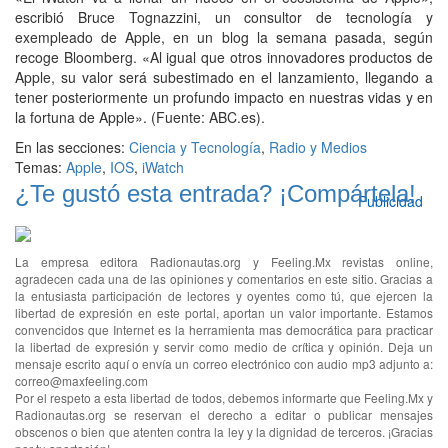
escribió Bruce Tognazzini, un consultor de tecnología y
exempleado de Apple, en un blog la semana pasada, según
recoge Bloomberg. «Al igual que otros innovadores productos de
Apple, su valor será subestimado en el lanzamiento, llegando a
tener posteriormente un profundo impacto en nuestras vidas y en
la fortuna de Apple». (Fuente: ABC.es).
En las secciones:
Ciencia y Tecnología
,
Radio y Medios
Temas:
Apple
,
IOS
,
iWatch
¿Te gustó esta entrada? ¡Compártela!
Publicidad
La empresa editora Radionautas.org y Feeling.Mx revistas online,
agradecen cada una de las opiniones y comentarios en este sitio. Gracias a
la entusiasta participación de lectores y oyentes como tú, que ejercen la
libertad de expresión en este portal, aportan un valor importante. Estamos
convencidos que Internet es la herramienta mas democrática para practicar
la libertad de expresión y servir como medio de crítica y opinión. Deja un
mensaje escrito aquí o envía un correo electrónico con audio mp3 adjunto a:
correo@maxfeeling.com
Por el respeto a esta libertad de todos, debemos informarte que Feeling.Mx y
Radionautas.org se reservan el derecho a editar o publicar mensajes
obscenos o bien que atenten contra la ley y la dignidad de terceros. ¡Gracias