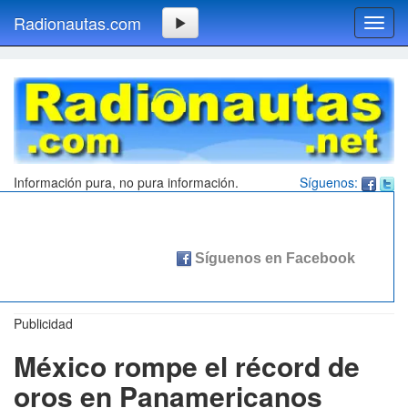
Radionautas.com
Toggl
navig
Información pura, no pura información.
Síguenos:
Publicidad
México rompe el récord de
oros en Panamericanos