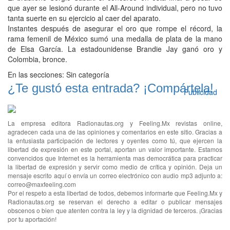
que ayer se lesionó durante el All-Around individual, pero no tuvo
tanta suerte en su ejercicio al caer del aparato.
Instantes después de asegurar el oro que rompe el récord, la
rama femenil de México sumó una medalla de plata de la mano
de Elsa García. La estadounidense Brandie Jay ganó oro y
Colombia, bronce.
En las secciones:
Sin categoría
¿Te gustó esta entrada? ¡Compártela!
Publicidad
La empresa editora Radionautas.org y Feeling.Mx revistas online,
agradecen cada una de las opiniones y comentarios en este sitio. Gracias a
la entusiasta participación de lectores y oyentes como tú, que ejercen la
libertad de expresión en este portal, aportan un valor importante. Estamos
convencidos que Internet es la herramienta mas democrática para practicar
la libertad de expresión y servir como medio de crítica y opinión. Deja un
mensaje escrito aquí o envía un correo electrónico con audio mp3 adjunto a:
correo@maxfeeling.com
Por el respeto a esta libertad de todos, debemos informarte que Feeling.Mx y
Radionautas.org se reservan el derecho a editar o publicar mensajes
obscenos o bien que atenten contra la ley y la dignidad de terceros. ¡Gracias
por tu aportación!