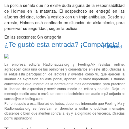
La policía señaló que no existe duda alguna de la responsabilidad
de Holmes en la matanza. El sospechoso se entregó en las
afueras del cine, todavía vestido con un traje antibalas. Desde su
arresto, Holmes está confinado en situación de aislamiento, para
preservar su seguridad, según la policía.
En las secciones:
Sin categoría
¿Te gustó esta entrada? ¡Compártela!
Publicidad
La empresa editora Radionautas.org y Feeling.Mx revistas online,
agradecen cada una de las opiniones y comentarios en este sitio. Gracias a
la entusiasta participación de lectores y oyentes como tú, que ejercen la
libertad de expresión en este portal, aportan un valor importante. Estamos
convencidos que Internet es la herramienta mas democrática para practicar
la libertad de expresión y servir como medio de crítica y opinión. Deja un
mensaje escrito aquí o envía un correo electrónico con audio mp3 adjunto a:
correo@maxfeeling.com
Por el respeto a esta libertad de todos, debemos informarte que Feeling.Mx y
Radionautas.org se reservan el derecho a editar o publicar mensajes
obscenos o bien que atenten contra la ley y la dignidad de terceros. ¡Gracias
por tu aportación!