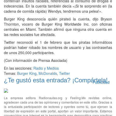
contenían insultos raciales, referencias al consumo de drogas e
indecencias. En la cuenta también decía «¡Si te sorprendo en (la
cadena de comida rápida) Wendys, tendremos una pelea!».
Burger King desconocía quién pirateó la cuenta, dijo Bryson
Thornton, vocero de Burger King Worldwide Inc. con oficinas
centrales en Miami. También afirmó que ninguna otra cuenta en
las redes sociales fue afectada.
Twitter reconoció el 1 de febrero que los piratas informáticos
podrían haber robado los nombres de usuario y las contraseñas
de unos 250,000 participantes.
(Con información de Prensa Asociada)
En las secciones:
Radio y Medios
Temas:
Burger King
,
McDonalds
,
Twitter
¿Te gustó esta entrada? ¡Compártela!
Publicidad
La empresa editora Radionautas.org y Feeling.Mx revistas online,
agradecen cada una de las opiniones y comentarios en este sitio. Gracias a
la entusiasta participación de lectores y oyentes como tú, que ejercen la
libertad de expresión en este portal, aportan un valor importante. Estamos
convencidos que Internet es la herramienta mas democrática para practicar