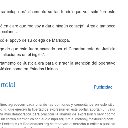
 su colega prácticamente se las tendrá que ver sólo “en este
ó en claro que “no voy a darle ningún consejo”. Arpaio tampoco
lecciones.
scó el apoyo de su colega de Maricopa.
go de que éste fuera acusado por el Departamento de Justicia
imitaciones en el inglés”.
amento de Justicia era para distraer la atención del operativo
 México como en Estados Unidos.
tela!
Publicidad
line, agradecen cada una de las opiniones y comentarios en este sitio.
o tú, que ejercen la libertad de expresión en este portal, aportan un valor
ta mas democrática para practicar la libertad de expresión y servir como
ía un correo electrónico con audio mp3 adjunto a: correo@maxfeeling.com
e Feeling.Mx y Radionautas.org se reservan el derecho a editar o publicar