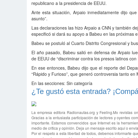
republicano a la presidencia de EEUU.
Ante esta situación, Arpaio inmediatamente dijo que
asunto”.
Las declaraciones las hizo Arpaio a CNN y también dej
especificó si dará su apoyo a Babeu en las próximas e
Babeu se postuló al Cuarto Distrito Congresional y bu
El año pasado, Babeu salió en defensa de Arpaio lue
de EEUU de “discriminar contra los presos latinos con l
En ese entonces, Babeu dijo que el reporte del Depart
“Rápido y Furioso”, que generó controversia tanto en
En las secciones:
Sin categoría
¿Te gustó esta entrada? ¡Compár
La empresa editora Radionautas.org y Feeling.Mx revistas on
Gracias a la entusiasta participación de lectores y oyentes com
importante. Estamos convencidos que Internet es la herramien
medio de crítica y opinión. Deja un mensaje escrito aquí o env
Por el respeto a esta libertad de todos, debemos informarte qu