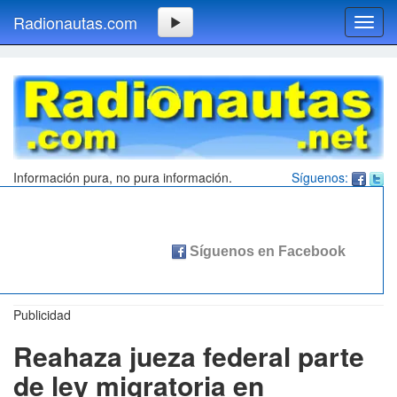
Radionautas.com
Toggl
navig
Información pura, no pura información.
Síguenos:
Publicidad
Reahaza jueza federal parte
de ley migratoria en