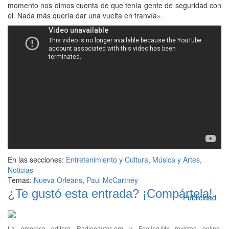
momento nos dimos cuenta de que tenía gente de seguridad con
él. Nada más quería dar una vuelta en tranvía».
En las secciones:
Entretenimiento y Cultura
,
Música y Artes
,
Noticias
Temas:
Nueva Orleans
,
Paul McCartney
¿Te gustó esta entrada? ¡Compártela!
Publicidad
La empresa editora Radionautas.org y Feeling.Mx revistas online,