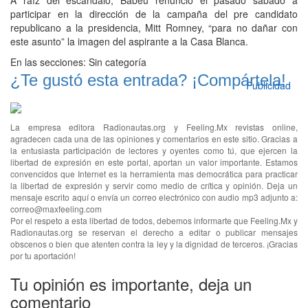
A raíz del escándalo, Babeu renunció el pasado sábado a
participar en la dirección de la campaña del pre candidato
republicano a la presidencia, Mitt Romney, “para no dañar con
este asunto” la imagen del aspirante a la Casa Blanca.
En las secciones:
Sin categoría
¿Te gustó esta entrada? ¡Compártela!
Publicidad
La empresa editora Radionautas.org y Feeling.Mx revistas online,
agradecen cada una de las opiniones y comentarios en este sitio. Gracias a
la entusiasta participación de lectores y oyentes como tú, que ejercen la
libertad de expresión en este portal, aportan un valor importante. Estamos
convencidos que Internet es la herramienta mas democrática para practicar
la libertad de expresión y servir como medio de crítica y opinión. Deja un
mensaje escrito aquí o envía un correo electrónico con audio mp3 adjunto a:
correo@maxfeeling.com
Por el respeto a esta libertad de todos, debemos informarte que Feeling.Mx y
Radionautas.org se reservan el derecho a editar o publicar mensajes
obscenos o bien que atenten contra la ley y la dignidad de terceros. ¡Gracias
por tu aportación!
Tu opinión es importante, deja un
comentario