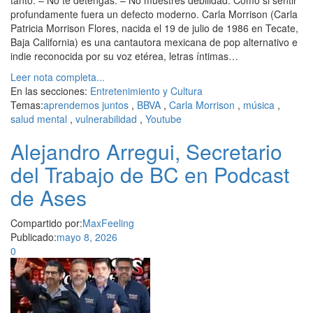
tanto. – No te detengas. – No muestres debilidad. Como si sentir
profundamente fuera un defecto moderno. Carla Morrison (Carla
Patricia Morrison Flores, nacida el 19 de julio de 1986 en Tecate,
Baja California) es una cantautora mexicana de pop alternativo e
indie reconocida por su voz etérea, letras íntimas…
Leer nota completa...
En las secciones:
Entretenimiento y Cultura
Temas:
aprendemos juntos
,
BBVA
,
Carla Morrison
,
música
,
salud mental
,
vulnerabilidad
,
Youtube
Alejandro Arregui, Secretario
del Trabajo de BC en Podcast
de Ases
Compartido por:
MaxFeeling
Publicado:
mayo 8, 2026
0